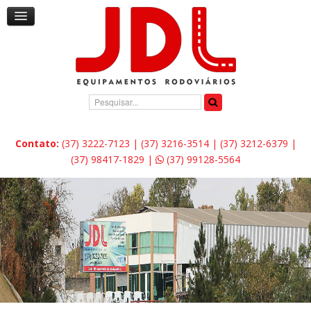
Pesquisar...
Contato:
(37) 3222-7123 | (37) 3216-3514 | (37) 3212-6379 |
(37) 98417-1829 |
(37) 99128-5564