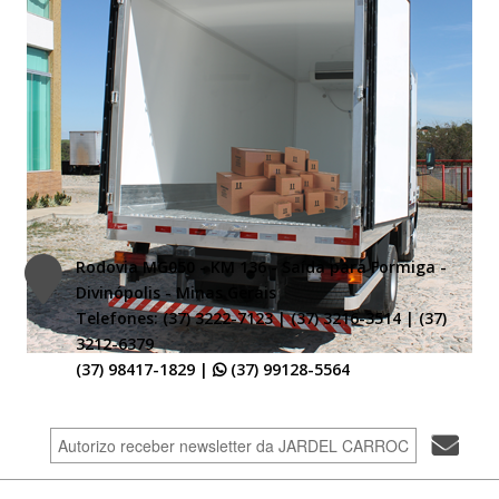
Rodovia MG050 - KM 136 - Saída para Formiga -
Divinópolis - Minas Gerais
Telefones: (37) 3222-7123 | (37) 3216-3514 | (37)
3212-6379
(37) 98417-1829 |
(37) 99128-5564