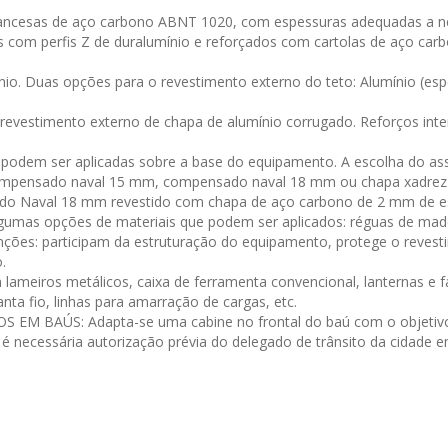
francesas de aço carbono ABNT 1020, com espessuras adequadas a ne
com perfis Z de duralumínio e reforçados com cartolas de aço carb
nio. Duas opções para o revestimento externo do teto: Alumínio (es
revestimento externo de chapa de alumínio corrugado. Reforços inter
podem ser aplicadas sobre a base do equipamento. A escolha do ass
compensado naval 15 mm, compensado naval 18 mm ou chapa xadrez 
sado Naval 18 mm revestido com chapa de aço carbono de 2 mm de e
s opções de materiais que podem ser aplicados: réguas de madeir
unções: participam da estruturação do equipamento, protege o revest
.
 lameiros metálicos, caixa de ferramenta convencional, lanternas e
nta fio, linhas para amarração de cargas, etc.
BAÚS: Adapta-se uma cabine no frontal do baú com o objetivo de
 é necessária autorização prévia do delegado de trânsito da cidade 