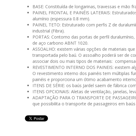
BASE: Constituída de longarinas, travessas e mão 
PAINEL FRONTAL E PAINÉIS LATERAIS: Estruturados 
alumínio (espessura 0.8 mm).
PAINEL TETO: Estruturado com perfis Z de duralumí
industrial (Fibra).
PORTAS: Contorno das portas de perfil duralumínio, 
de aço carbono ABNT 1020.
ASSOALHO: existem várias opções de materiais que 
transportada pelo baú. O assoalho poderá ser de 
associar dois ou mais tipos de materiais: compen
REVESTIMENTO INTERNO DOS PAINEIS: existem alguma
O revestimento interno dos painéis tem múltiplas f
painéis e proporciona um ótimo acabamento interno
ITENS DE SÉRIE: os baús Jardel saem de fábrica com
ITENS OPCIONAIS: Aletas de ventilação, janelas, leva
ADAPTAÇÃO PARA O TRANSPORTE DE PASSAGEIROS EM 
que possibilita o transporte de passageiros em baús