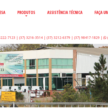
ESA
PRODUTOS
ASSISTÊNCIA TÉCNICA
FAÇA U
3222-7123 | (37) 3216-3514 | (37) 3212-6379 | (37) 98417-1829 |
(